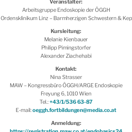
Veranstalter:
Arbeitsgruppe Endoskopie der ÖGGH
 Ordensklinikum Linz – Barmherzigen Schwestern & Keple
Kursleitung:
Melanie Kienbauer
Philipp Pimingstorfer
Alexander Ziachehabi
Kontakt:
Nina Strasser
MAW – Kongressbüro ÖGGH/ARGE Endoskopie
Freyung 6, 1010 Wien
Tel.:
+43/1/536 63-87
E-mail:
oeggh.fortbildungen@media.co.at
Anmeldung:
https://registration.maw.co.at/endobasics24