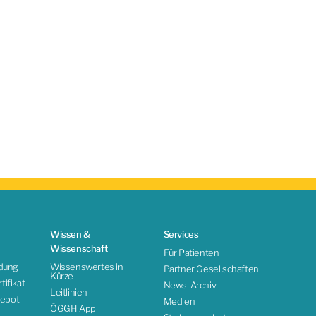
Wissen &
Services
Wissenschaft
Für Patienten
ldung
Wissenswertes in
Partner Gesellschaften
Kürze
ifikat
News-Archiv
Leitlinien
ebot
Medien
ÖGGH App