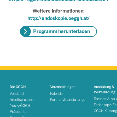
Weitere Informationen:
http://endoskopie.oeggh.at/
Programm herunterladen
Die ÖGGH
Veranstaltungen
Ausbildung &
Weiterbildung
Vorstand
Kalender
Facharzt Ausbi
Arbeitsgruppen
Partner-Veranstaltungen
Endoskopie-Zert
Young
ÖGGH
ÖGGH Kursang
Präsidenten