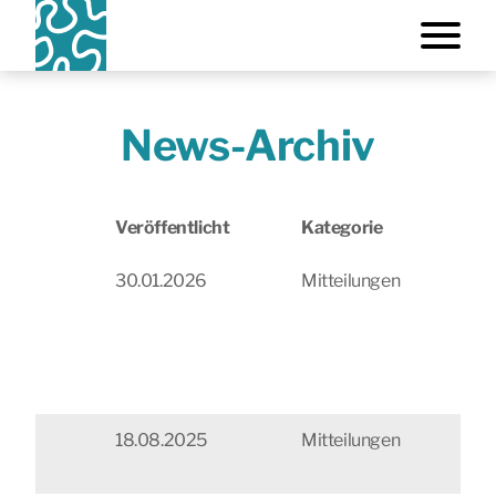
News-Archiv
Veröffentlicht
Kategorie
Na
30.01.2026
Mitteilungen
St
On
be
VII
Ko
18.08.2025
Mitteilungen
Na
Ma