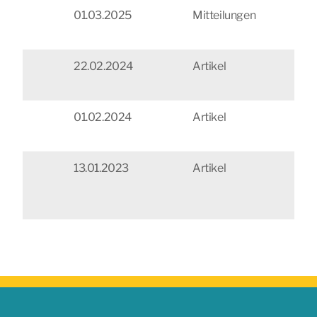
01.03.2025
Mitteilungen
Na
Fo
22.02.2024
Artikel
ÖG
Mu
01.02.2024
Artikel
On
sy
13.01.2023
Artikel
En
in 
Sc