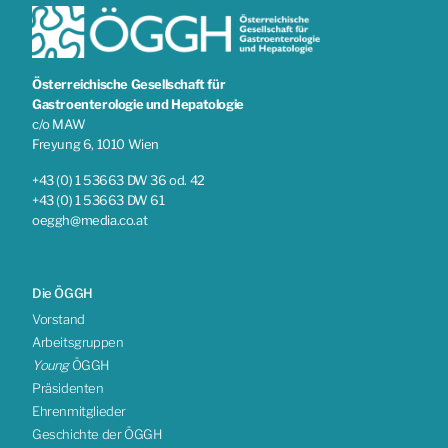
Österreichische Gesellschaft für
Gastroenterologie und Hepatologie
c/o MAW
Freyung 6, 1010 Wien
+43 (0) 1 53663 DW 36 od. 42
+43 (0) 1 53663 DW 61
oeggh@media.co.at
Die ÖGGH
Vorstand
Arbeitsgruppen
Young
ÖGGH
Präsidenten
Ehrenmitglieder
Geschichte der ÖGGH