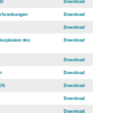
ED
Download
-Erkrankungen
Download
Download
eoplasien des
Download
Download
n
Download
DI)
Download
Download
Download