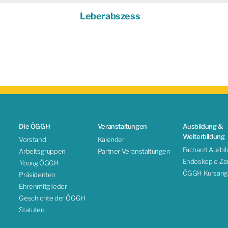
Leberabszess
Die ÖGGH
Veranstaltungen
Ausbildung &
Weiterbildung
Vorstand
Kalender
Facharzt Ausbi
Arbeitsgruppen
Partner-Veranstaltungen
Endoskopie-Zert
Young
ÖGGH
ÖGGH Kursang
Präsidenten
Ehrenmitglieder
Geschichte der ÖGGH
Statuten