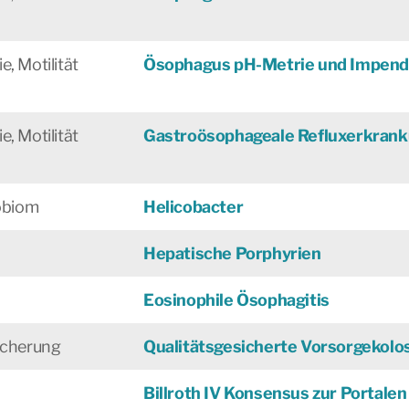
, Motilität
Ösophagus pH-Metrie und Impen
, Motilität
Gastroösophageale Refluxerkran
robiom
Helicobacter
Hepatische Porphyrien
Eosinophile Ösophagitis
sicherung
Qualitätsgesicherte Vorsorgekolo
Billroth IV Konsensus zur Portale