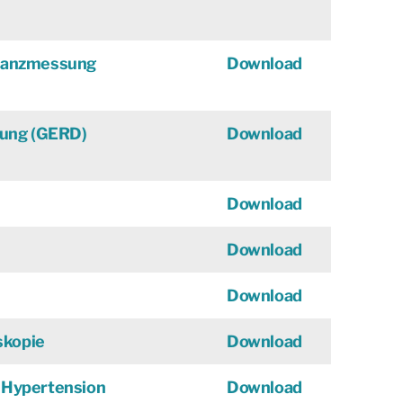
danzmessung
Download
kung (GERD)
Download
Download
Download
Download
skopie
Download
n Hypertension
Download