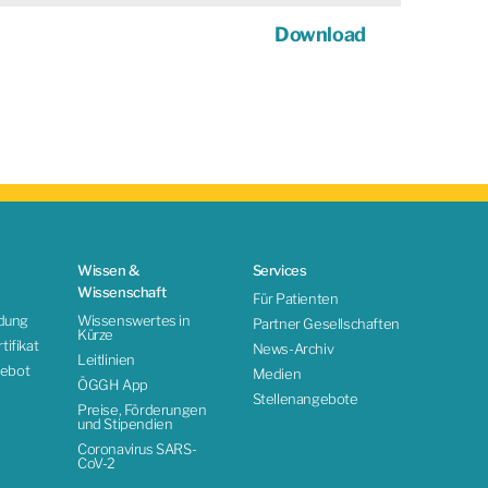
Download
Wissen &
Services
Wissenschaft
Für Patienten
ldung
Wissenswertes in
Partner Gesellschaften
Kürze
ifikat
News-Archiv
Leitlinien
ebot
Medien
ÖGGH App
Stellenangebote
Preise, Förderungen
und Stipendien
Coronavirus SARS-
CoV-2