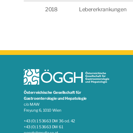
2018
Lebererkrankungen
Österreichische Gesellschaft für
Gastroenterologie und Hepatologie
c/o MAW
Freyung 6, 1010 Wien
+43 (0) 1 53663 DW 36 od. 42
+43 (0) 1 53663 DW 61
oeggh@media.co.at