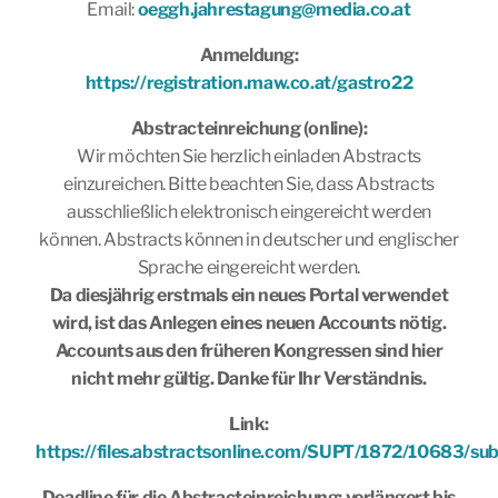
Email:
oeggh.jahrestagung@media.co.at
Anmeldung:
https://registration.maw.co.at/gastro22
Abstracteinreichung (online):
Wir möchten Sie herzlich einladen Abstracts
einzureichen. Bitte beachten Sie, dass Abstracts
ausschließlich elektronisch eingereicht werden
können. Abstracts können in deutscher und englischer
Sprache eingereicht werden.
Da diesjährig erstmals ein neues Portal verwendet
wird, ist das Anlegen eines neuen Accounts nötig.
Accounts aus den früheren Kongressen sind hier
nicht mehr gültig. Danke für Ihr Verständnis.
Link:
https://files.abstractsonline.com/SUPT/1872/10683/sub
Deadline für die Abstracteinreichung: verlängert bis