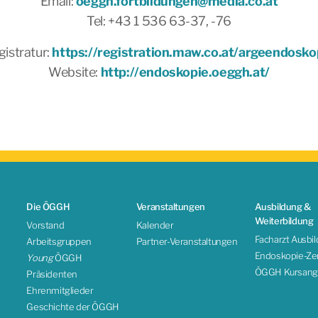
Email:
oeggh.fortbildungen@media.co.at
Tel: +43 1 536 63-37, -76
gistratur:
https://registration.maw.co.at/argeendosko
Website:
http://endoskopie.oeggh.at/
Die ÖGGH
Veranstaltungen
Ausbildung &
Weiterbildung
Vorstand
Kalender
Facharzt Ausbi
Arbeitsgruppen
Partner-Veranstaltungen
Endoskopie-Zert
Young
ÖGGH
ÖGGH Kursang
Präsidenten
Ehrenmitglieder
Geschichte der ÖGGH