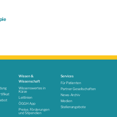
pie
Wissen &
Services
Wissenschaft
Für Patienten
ldung
Wissenswertes in
Partner Gesellschaften
Kürze
ifikat
News-Archiv
Leitlinien
ebot
Medien
ÖGGH App
Stellenangebote
Preise, Förderungen
und Stipendien