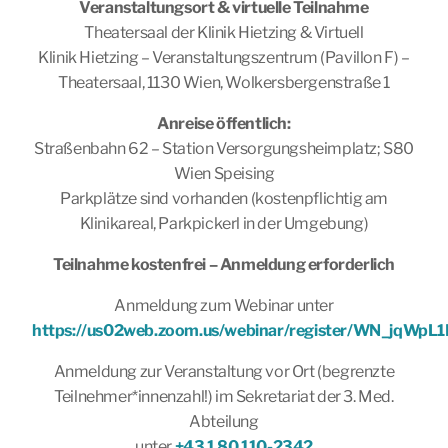
Veranstaltungsort & virtuelle Teilnahme
Theatersaal der Klinik Hietzing & Virtuell
Klinik Hietzing – Veranstaltungszentrum (Pavillon F) –
Theatersaal, 1130 Wien, Wolkersbergenstraße 1
Anreise öffentlich:
Straßenbahn 62 – Station Versorgungsheimplatz; S80
Wien Speising
Parkplätze sind vorhanden (kostenpflichtig am
Klinikareal, Parkpickerl in der Umgebung)
Teilnahme kostenfrei – Anmeldung erforderlich
Anmeldung zum Webinar unter
https://us02web.zoom.us/webinar/register/WN_jqWpL
Anmeldung zur Veranstaltung vor Ort (begrenzte
Teilnehmer*innenzahl!) im Sekretariat der 3. Med.
Abteilung
unter
+43 1 80 110-2342