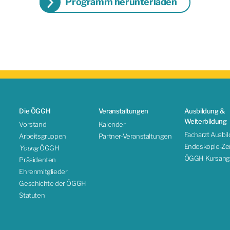
Programm herunterladen
Die ÖGGH
Veranstaltungen
Ausbildung &
Weiterbildung
Vorstand
Kalender
Facharzt Ausbi
Arbeitsgruppen
Partner-Veranstaltungen
Endoskopie-Zert
Young
ÖGGH
ÖGGH Kursang
Präsidenten
Ehrenmitglieder
Geschichte der ÖGGH
Statuten