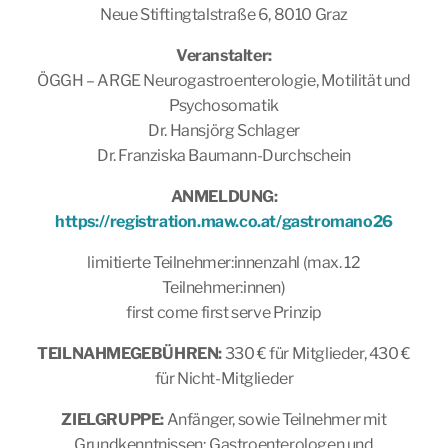
Neue Stiftingtalstraße 6, 8010 Graz
Veranstalter:
ÖGGH – ARGE Neurogastroenterologie, Motilität und
Psychosomatik
Dr. Hansjörg Schlager
Dr. Franziska Baumann-Durchschein
ANMELDUNG:
https://registration.maw.co.at/gastromano26
limitierte Teilnehmer:innenzahl (max. 12
Teilnehmer:innen)
first come first serve Prinzip
TEILNAHMEGEBÜHREN:
330 € für Mitglieder, 430 €
für Nicht-Mitglieder
ZIELGRUPPE:
Anfänger, sowie Teilnehmer mit
Grundkenntnissen; Gastroenterologen und