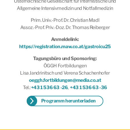
Österreichische Gesellschaft für Internistische und
Allgemeine Intensivmedizin und Notfallmedizin
Prim. Univ.-Prof. Dr. Christian Madl
Assoz.-Prof. Priv.-Doz. Dr. Thomas Reiberger
Anmeldelink:
https://registration.maw.co.at/gastroicu25
Tagungsbüro und Sponsoring:
ÖGGH Fortbildungen
Lisa Jandrinitsch und Verena Schachenhofer
oeggh.fortbildungen@media.co.at
Tel.:
+43 1 536 63 -26
,
+43 1 536 63 -36
Programm herunterladen