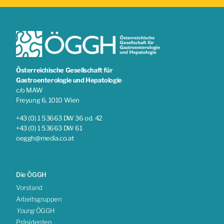
Österreichische Gesellschaft für
Gastroenterologie und Hepatologie
c/o MAW
Freyung 6, 1010 Wien
+43 (0) 1 53663 DW 36 od. 42
+43 (0) 1 53663 DW 61
oeggh@media.co.at
Die ÖGGH
Vorstand
Arbeitsgruppen
Young
ÖGGH
Präsidenten